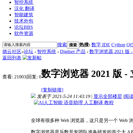
智控系统
汉化 翻译
智能建筑
技术外包
论坛
BBS
软件资源
搜索
热搜:
数字 IDE
Cython
Qt
搜索
德云社区
»
论坛
›
智控系统
›
Digitser 产品
›
数字浏览器 2021 版
返回列表
数字浏览器 2021 版
查看:
21003
|
回复:
0
[复制链接]
发表于 2021-5-24 11:43:19
|
显示全部楼层
|
阅
全球有很多种 Web 浏览器，这只是另一个 We
数字浏览器是乐数开发团队准备研发的首个大 A