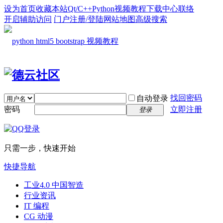
设为首页
收藏本站
Qt/C++
Python
视频教程
下载中心
联络
开启辅助访问
门户
注册/登陆
网站地图
高级搜索
找回密码
自动登录
密码
立即注册
登录
只需一步，快速开始
快捷导航
工业4.0 中国智造
行业资讯
IT 编程
CG 动漫