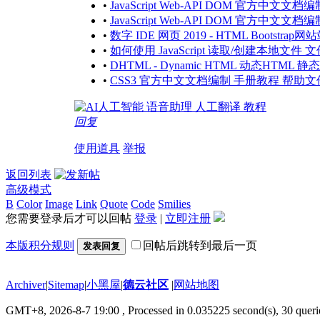
•
JavaScript Web-API DOM 官方中
•
JavaScript Web-API DOM 官方中
•
数字 IDE 网页 2019 - HTML Bootst
•
如何使用 JavaScript 读取/创建本地文件
•
DHTML - Dynamic HTML 动态HTML
•
CSS3 官方中文文档编制 手册教程 帮助文
回复
使用道具
举报
返回列表
高级模式
B
Color
Image
Link
Quote
Code
Smilies
您需要登录后才可以回帖
登录
|
立即注册
本版积分规则
回帖后跳转到最后一页
发表回复
Archiver
|
Sitemap
|
小黑屋
|
德云社区
|
网站地图
GMT+8, 2026-8-7 19:00
, Processed in 0.035225 second(s), 30 querie