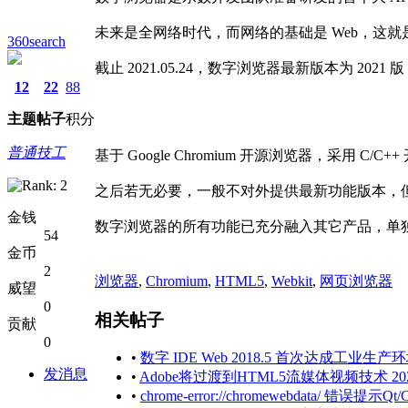
未来是全网络时代，而网络的基础是 Web，这
360search
截止 2021.05.24，数字浏览器最新版本为 2021 版 
12
22
88
主题
帖子
积分
普通技工
基于 Google Chromium 开源浏览器，采用 
之后若无必要，一般不对外提供最新功能版本，但
金钱
数字浏览器的所有功能已充分融入其它产品，单
54
金币
2
浏览器
,
Chromium
,
HTML5
,
Webkit
,
网页浏览器
威望
0
相关帖子
贡献
0
•
数字 IDE Web 2018.5 首次达成工业生产环境
发消息
•
Adobe将过渡到HTML5流媒体视频技术 2020
•
chrome-error://chromewebdata/ 错误提示Qt