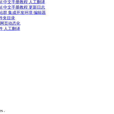
文文档编制 中文手册教程 人工翻译
文文档编制 中文手册教程 更新日志
rap网站站群 集成开发环境 编辑器
 文件夹目录
 静态网页动态化
件 人工翻译
s .