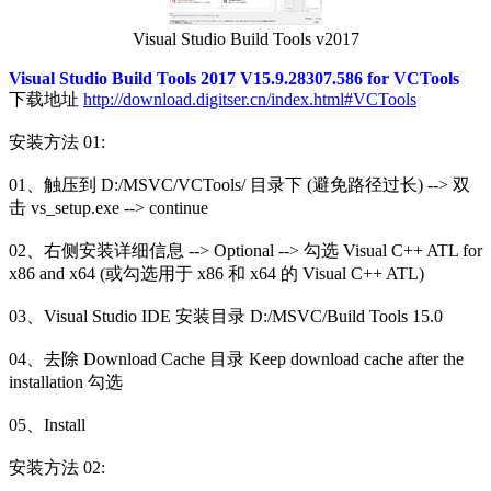
Visual Studio Build Tools v2017
Visual Studio Build Tools 2017 V15.9.28307.586 for VCTools
下载地址
http://download.digitser.cn/index.html#VCTools
安装方法 01:
01、触压到 D:/MSVC/VCTools/ 目录下 (避免路径过长) --> 双
击 vs_setup.exe --> continue
02、右侧安装详细信息 --> Optional --> 勾选 Visual C++ ATL for
x86 and x64 (或勾选用于 x86 和 x64 的 Visual C++ ATL)
03、Visual Studio IDE 安装目录 D:/MSVC/Build Tools 15.0
04、去除 Download Cache 目录 Keep download cache after the
installation 勾选
05、Install
安装方法 02: