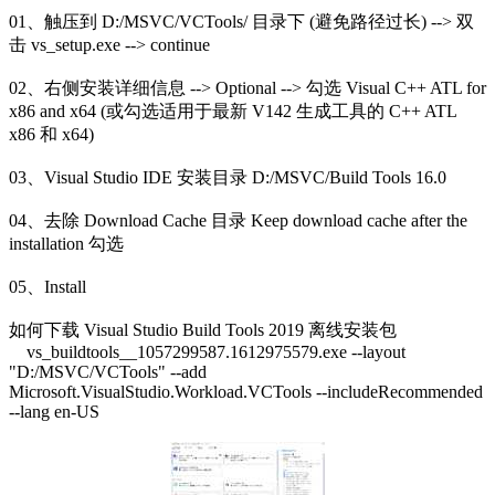
01、触压到 D:/MSVC/VCTools/ 目录下 (避免路径过长) --> 双
击 vs_setup.exe --> continue
02、右侧安装详细信息 --> Optional --> 勾选 Visual C++ ATL for
x86 and x64 (或勾选适用于最新 V142 生成工具的 C++ ATL
x86 和 x64)
03、Visual Studio IDE 安装目录 D:/MSVC/Build Tools 16.0
04、去除 Download Cache 目录 Keep download cache after the
installation 勾选
05、Install
如何下载 Visual Studio Build Tools 2019 离线安装包
vs_buildtools__1057299587.1612975579.exe --layout
"D:/MSVC/VCTools" --add
Microsoft.VisualStudio.Workload.VCTools --includeRecommended
--lang en-US