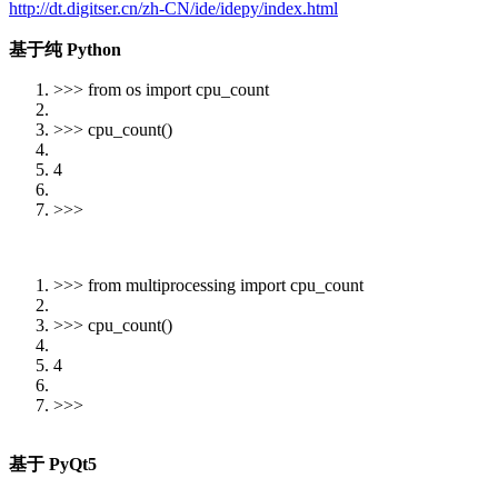
http://dt.digitser.cn/zh-CN/ide/idepy/index.html
基于纯 Python
>>> from os import cpu_count
>>> cpu_count()
4
>>>
>>> from multiprocessing import cpu_count
>>> cpu_count()
4
>>>
基于 PyQt5