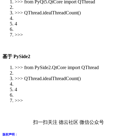
>>> from PyQt5.QtCore import QThread
>>> QThread.idealThreadCount()
4
>>>
基于 PySide2
>>> from PySide2.QtCore import QThread
>>> QThread.idealThreadCount()
4
>>>
扫一扫关注 德云社区 微信公众号
版权声明：