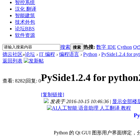
智控系统
汉化 翻译
智能建筑
技术外包
论坛
BBS
软件资源
搜索
热搜:
数字 IDE
Cython
Qt
搜索
德云社区
»
论坛
›
IT 编程
›
编程语言
›
Python
›
PySide1.2.4 for p
返回列表
PySide1.2.4 for pyt
查看:
8282
|
回复:
0
[复制链接]
发表于 2016-10-15 10:46:36
|
显示全部楼
Py
Python 的 Qt GUI 图形用户界面绑定，