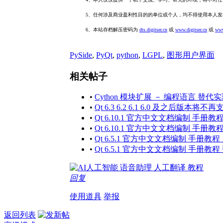
5、任何涉及商业盈利性目的的单位或个人，均不得使用本人
6、本站存档解压密码为
dts.digitser.cn
或
www.digitser.cn
或
www
PySide
,
PyQt
,
python
,
LGPL
,
图形用户界面
相关帖子
•
Cython 模块扩展 － 编程语言 替
•
Qt 6.3 6.2 6.1 6.0 及之后版本将不
•
Qt 6.10.1 官方中文文档编制 手册
•
Qt 6.10.1 官方中文文档编制 手册
•
Qt 6.5.1 官方中文文档编制 手册
•
Qt 6.5.1 官方中文文档编制 手册教
回复
使用道具
举报
返回列表