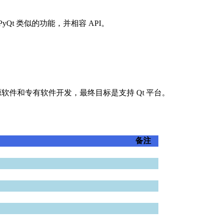
供和 PyQt 类似的功能，并相容 API。
自由开源软件和专有软件开发，最终目标是支持 Qt 平台。
备注